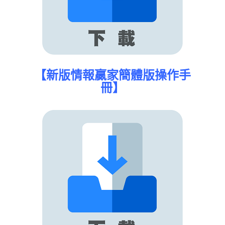
koko toimialalle, ja pian muutkin pienet valtiot ja
alueet alkoivat nähdä lisensoinnin tuottoisana
tulonlähteenä.
Gibraltar ryhtyi myöntämään nettikasinolisenssejä
vuonna 1998, ja se on sittemmin kehittynyt yhdeksi
【新版情報贏家簡體版操作手
arvostetuimmista lisenssiviranomaisista maailmassa.
Maltalla perustettiin Malta Gaming Authority (MGA)
冊】
vuonna 2001, ja siitä tuli nopeasti eurooppalaisen
nettikasinovalvonnan kulmakivi. MGA:n lisenssit ovat
erityisen arvostettuja, koska Malta on EU:n
jäsenvaltio, mikä tarkoittaa, että sen lainsäädäntö
noudattaa eurooppalaisia standardeja
kuluttajansuojan ja tietosuojan osalta.
Iso-Britannia perusti oman Gambling
Commissioninsa vuonna 2005 Gambling Act -lain
myötä, ja tästä viranomaisesta tuli yksi maailman
tiukimmista ja arvostetuimmista sääntelyelimistä.
Britannialainen lisenssi edellyttää kasinoilta erittäin